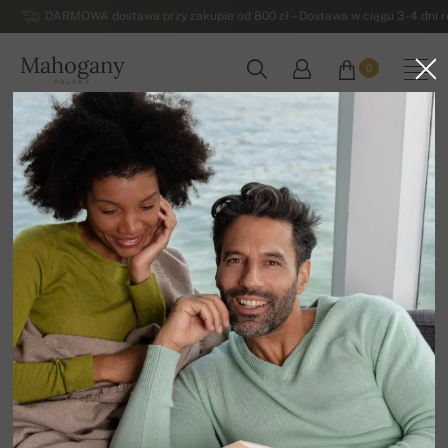
DARMOWA dostawa przy zakupie od 800 zł – Dostawa w ciągu 3-4 dni ro
Mahogany
0
POLSKA
Strona główna
Męskie swetry z kaszmiru
Męskie kaszmirowe swetry na guziki