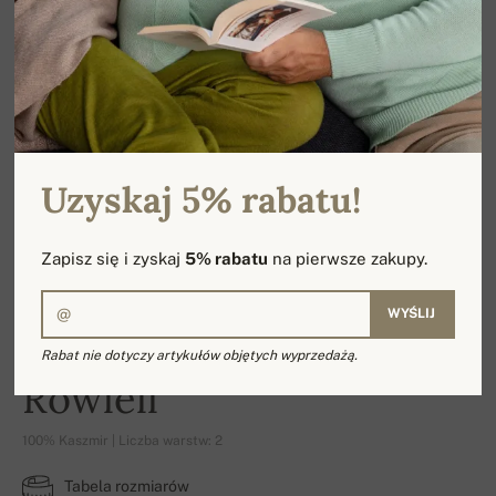
Uzyskaj 5% rabatu!
Zapisz się i zyskaj
5% rabatu
na pierwsze zakupy.
WYŚLIJ
Rabat nie dotyczy artykułów objętych wyprzedażą.
Rowlell
100% Kaszmir | Liczba warstw: 2
Tabela rozmiarów