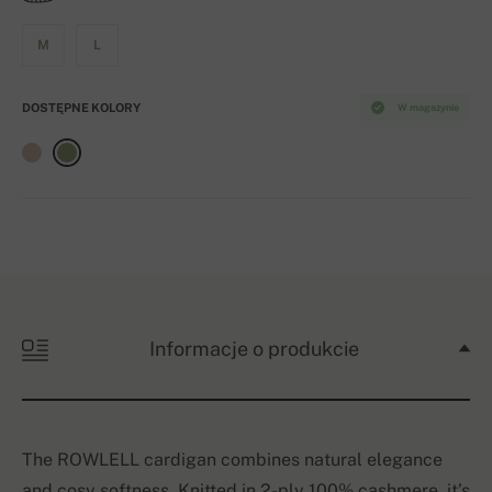
M
L
DOSTĘPNE KOLORY
W magazynie
Informacje o produkcie
The ROWLELL cardigan combines natural elegance
and cosy softness. Knitted in 2-ply 100% cashmere, it’s