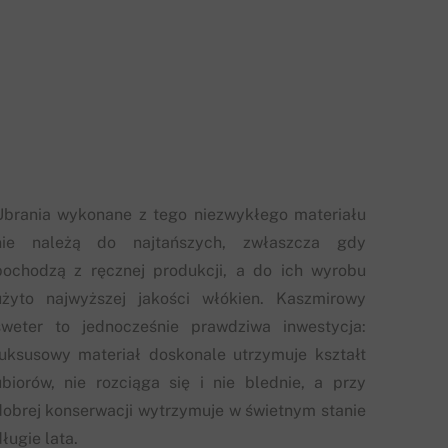
Ubrania wykonane z tego niezwykłego materiału
nie należą do najtańszych, zwłaszcza gdy
pochodzą z ręcznej produkcji, a do ich wyrobu
użyto najwyższej jakości włókien. Kaszmirowy
sweter to jednocześnie prawdziwa inwestycja:
luksusowy materiał doskonale utrzymuje kształt
ubiorów, nie rozciąga się i nie blednie, a przy
dobrej konserwacji wytrzymuje w świetnym stanie
ługie lata.