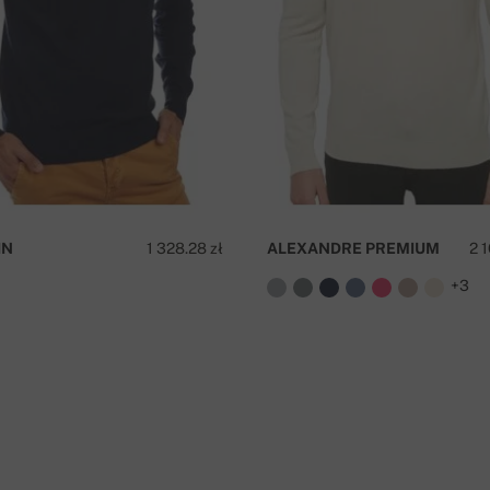
umer zamówienia.
awa jest bezpłatna!
IN
1 328.28 zł
ALEXANDRE PREMIUM
2 
+3
Z