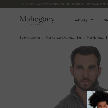
DARMOWA dostawa przy zakupie od 800 zł – Dostawa w ciągu 
Mahogany
Kobiety
Mę
POLSKA
Strona główna
Męskie swetry z kaszmiru
Męskie kaszmir