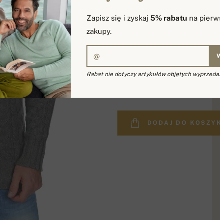
Zapisz się i zyskaj
5% rabatu
na pierw
zakupy.
Rabat nie dotyczy artykułów objętych wyprzeda
3 133.72 zł
DODAJ DO KOSZY