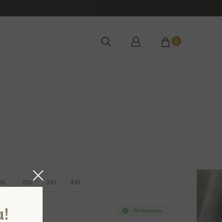
ż
0
XL
2XL
3XL
4XL
u!
W magazynie