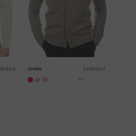
166.52 zł
JOVAN
2 145.03 zł
JO
+1
APYTAJ O PRODUKT
SKONTAKTUJ SIĘ Z NAMI