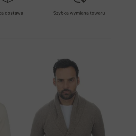
15 zł
ka dostawa
Szybka wymiana towaru
OSZT DOSTAWY – PŁATNOŚĆ KARTĄ/PRZELEWEM
10-15 zł
POSOBY DOSTAWY