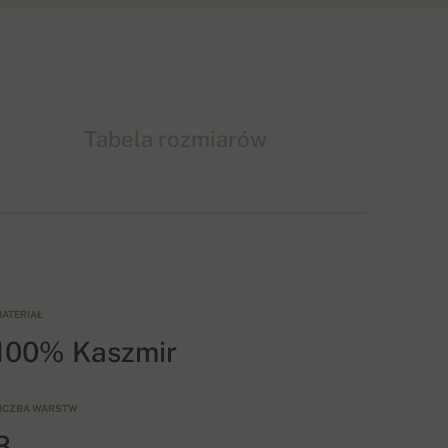
Tabela rozmiarów
ATERIAŁ
100% Kaszmir
ICZBA WARSTW
8