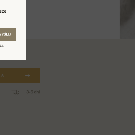
sze
WYŚLIJ
żą.
KA
3-5 dni