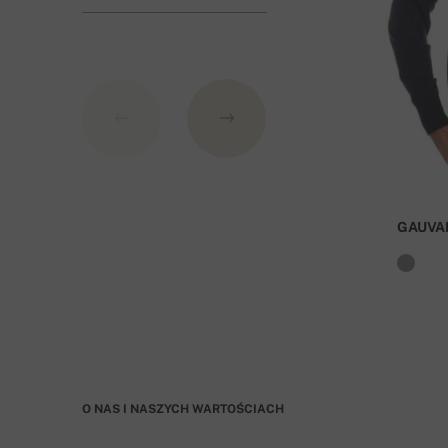
BIC: GIBASKBX
Slovenská sporiteľňa a.s., Nitra
Jako symbol zmienny transakcji proszę wpisać n
Przy zamówieniu o wartości ponad 800 PLN dost
GAUVA
O NAS I NASZYCH WARTOŚCIACH