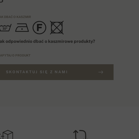
AK DBAĆ O KASZMIR
ak odpowiednio dbać o kaszmirowe produkty?
APYTAJ O PRODUKT
SKONTAKTUJ SIĘ Z NAMI
AMÓWIENIA POWYŻEJ 800 ZŁ
OZMIARÓWKA
Darmowa dostawa
EU
OSZT DOSTAWY – PŁATNOŚĆ PRZY ODBIORZE