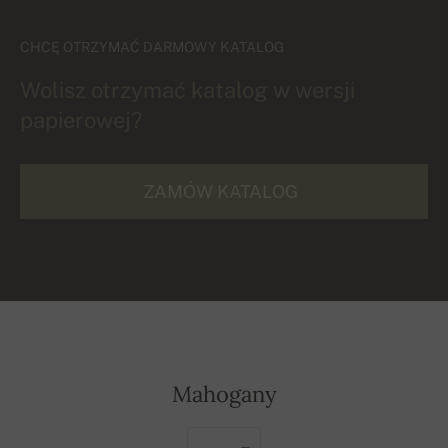
CHCĘ OTRZYMAĆ DARMOWY KATALOG
Wolisz otrzymać katalog w wersji
papierowej?
ZAMÓW KATALOG
Mahogany