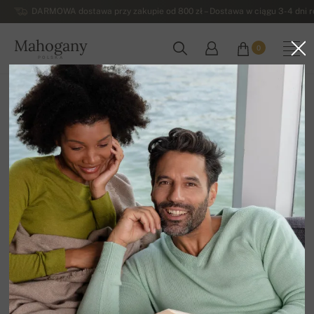
DARMOWA dostawa przy zakupie od 800 zł – Dostawa w ciągu 3-4 dni ro
Mahogany
0
POLSKA
Strona główna
Męskie swetry z kaszmiru
Męskie kaszmirowe swetry na guziki