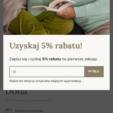
Uzyskaj 5% rabatu!
Zapisz się i zyskaj
5% rabatu
na pierwsze zakupy.
WYŚLIJ
Rabat nie dotyczy artykułów objętych wyprzedażą.
Doha
100% Kaszmir | Liczba warstw: 4
Tabela rozmiarów