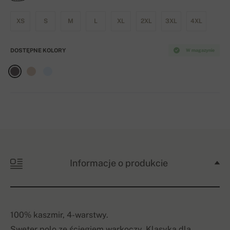
XS
S
M
L
XL
2XL
3XL
4XL
DOSTĘPNE KOLORY
W magazynie
Informacje o produkcie
100% kaszmir, 4-warstwy.
Sweter polo ze ściegiem warkoczy. Klasyka dla