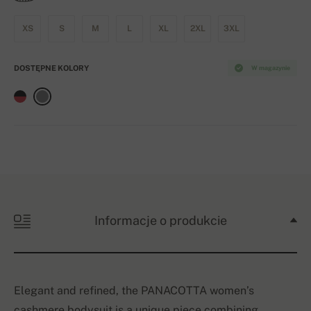
XS
S
M
L
XL
2XL
3XL
DOSTĘPNE KOLORY
W magazynie
Informacje o produkcie
Elegant and refined, the PANACOTTA women’s
cashmere bodysuit is a unique piece combining