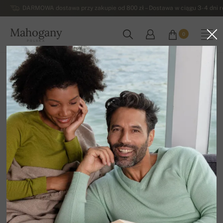
DARMOWA dostawa przy zakupie od 800 zł – Dostawa w ciągu 3-4 dni ro
Mahogany
0
POLSKA
Strona główna
Damskie swetry z kaszmiru
Damskie swetry kaszmirowe na guziki