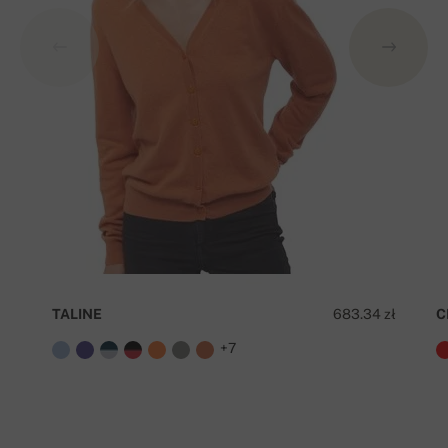
TALINE
683.34 zł
C
+7