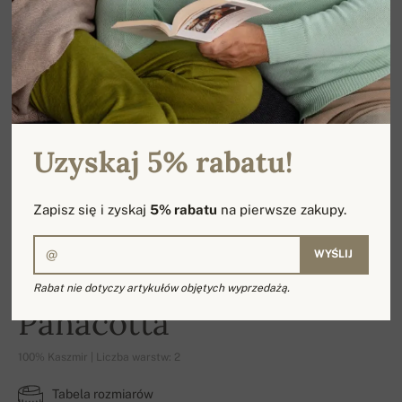
Uzyskaj 5% rabatu!
Zapisz się i zyskaj
5% rabatu
na pierwsze zakupy.
WYŚLIJ
Rabat nie dotyczy artykułów objętych wyprzedażą.
Panacotta
100% Kaszmir | Liczba warstw: 2
Tabela rozmiarów