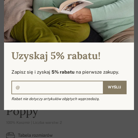
Uzyskaj 5% rabatu!
Zapisz się i zyskaj
5% rabatu
na pierwsze zakupy.
WYŚLIJ
Rabat nie dotyczy artykułów objętych wyprzedażą.
Poppy
100% Kaszmir | Liczba warstw: 2
Tabela rozmiarów