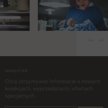
NEWSLETTER
Chcę otrzymywać informacje o nowych
kolekcjach, wyprzedażach i ofertach
specjalnych.