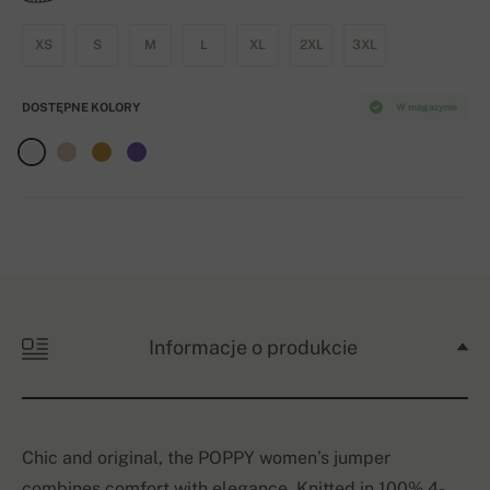
XS
S
M
L
XL
2XL
3XL
DOSTĘPNE KOLORY
W magazynie
Informacje o produkcie
Chic and original, the POPPY women’s jumper
combines comfort with elegance. Knitted in 100% 4-