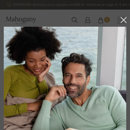
DARMOWA dostawa przy zakupie od 800 zł – Dostawa w ciągu 3-4 dni ro
Mahogany
0
POLSKA
Strona główna
Damskie swetry z kaszmiru
Damskie swetry kaszmirowe na guziki