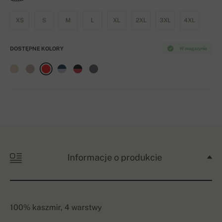
XS
S
M
L
XL
2XL
3XL
4XL
DOSTĘPNE KOLORY
W magazynie
Informacje o produkcie
100% kaszmir, 4 warstwy