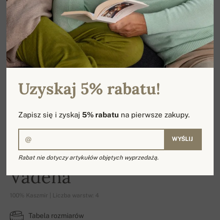
Uzyskaj 5% rabatu!
Zapisz się i zyskaj
5% rabatu
na pierwsze zakupy.
WYŚLIJ
Rabat nie dotyczy artykułów objętych wyprzedażą.
Vadena
100% Kaszmir | Liczba warstw: 4
Tabela rozmiarów