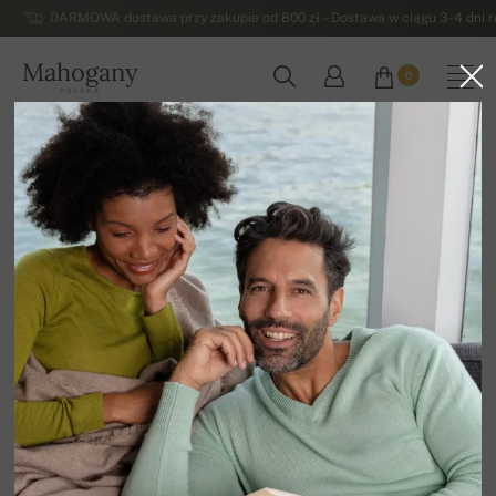
DARMOWA dostawa przy zakupie od 800 zł – Dostawa w ciągu 3-4 dni ro
Mahogany
0
POLSKA
Strona główna
Damskie swetry z kaszmiru
Damskie swetry kaszmirowe na guziki