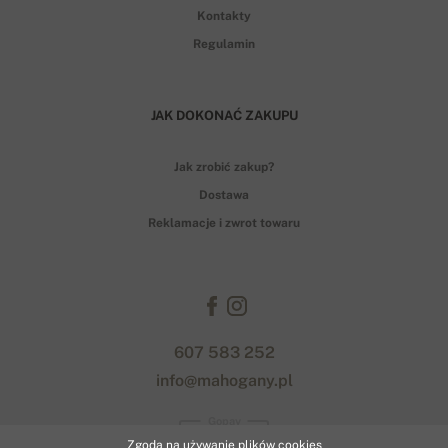
Kontakty
Regulamin
JAK DOKONAĆ ZAKUPU
Jak zrobić zakup?
Dostawa
Reklamacje i zwrot towaru
607 583 252
info@mahogany.pl
Gopay
Zgoda na używanie plików cookies