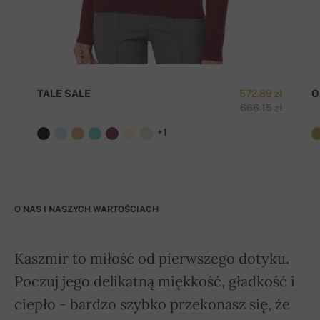
TALE SALE
572.89 zł
O
666.15 zł
+1
O NAS I NASZYCH WARTOŚCIACH
Kaszmir to miłość od pierwszego dotyku.
Poczuj jego delikatną miękkość, gładkość i
ciepło - bardzo szybko przekonasz się, że