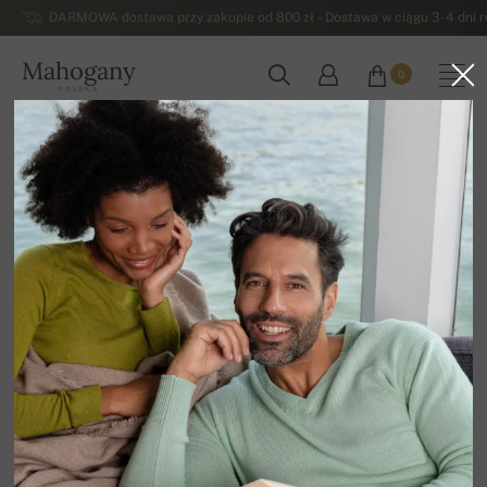
DARMOWA dostawa przy zakupie od 800 zł – Dostawa w ciągu 3-4 dni ro
Mahogany
0
POLSKA
Strona główna
Wyprzedaz