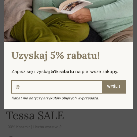
Uzyskaj 5% rabatu!
Zapisz się i zyskaj
5% rabatu
na pierwsze zakupy.
WYŚLIJ
Rabat nie dotyczy artykułów objętych wyprzedażą.
-14%
Tessa SALE
100% Kaszmir | Liczba warstw: 2