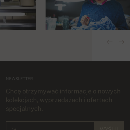
NEWSLETTER
Chcę otrzymywać informacje o nowych
kolekcjach, wyprzedażach i ofertach
specjalnych.
WYŚLIJ