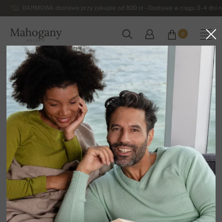
DARMOWA dostawa przy zakupie od 800 zł – Dostawa w ciągu 3-4 dni ro
Mahogany
0
POLSKA
Strona główna
Wyprzedaz