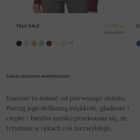
TALE SALE
573.01 zł
C
666.29 zł
+1
O NAS I NASZYCH WARTOŚCIACH
Kaszmir to miłość od pierwszego dotyku.
Poczuj jego delikatną miękkość, gładkość i
ciepło - bardzo szybko przekonasz się, że
trzymasz w rękach coś niezwykłego.