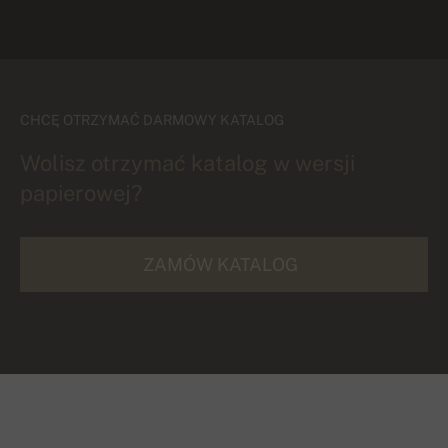
CHCĘ OTRZYMAĆ DARMOWY KATALOG
Wolisz otrzymać katalog w wersji
papierowej?
ZAMÓW KATALOG