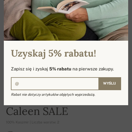
Uzyskaj 5% rabatu!
Zapisz się i zyskaj
5% rabatu
na pierwsze zakupy.
WYŚLIJ
Rabat nie dotyczy artykułów objętych wyprzedażą.
-17%
Caleen SALE
100% Kaszmir | Liczba warstw: 2