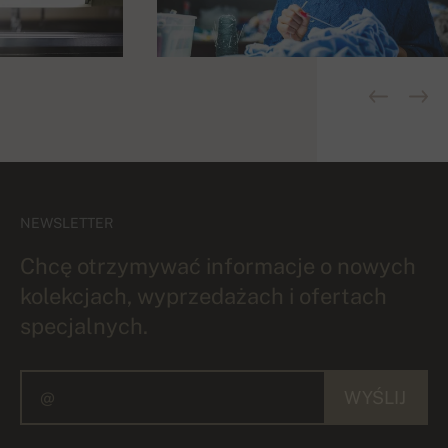
NEWSLETTER
Chcę otrzymywać informacje o nowych
kolekcjach, wyprzedażach i ofertach
specjalnych.
WYŚLIJ