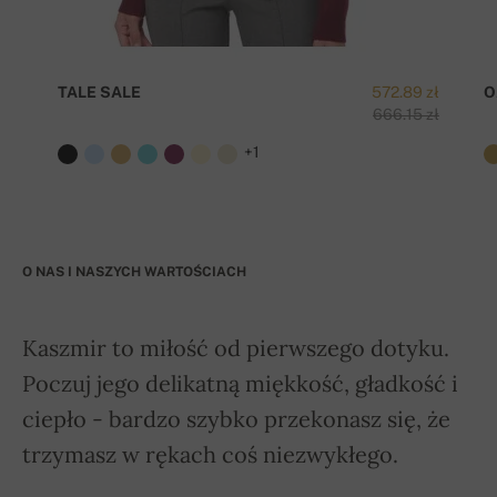
TALE SALE
572.89 zł
O
666.15 zł
+1
O NAS I NASZYCH WARTOŚCIACH
Kaszmir to miłość od pierwszego dotyku.
Poczuj jego delikatną miękkość, gładkość i
ciepło - bardzo szybko przekonasz się, że
trzymasz w rękach coś niezwykłego.