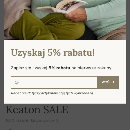
Uzyskaj 5% rabatu!
Zapisz się i zyskaj
5% rabatu
na pierwsze zakupy.
WYŚLIJ
Rabat nie dotyczy artykułów objętych wyprzedażą.
-17%
Keaton SALE
100% Kaszmir | Liczba warstw: 2