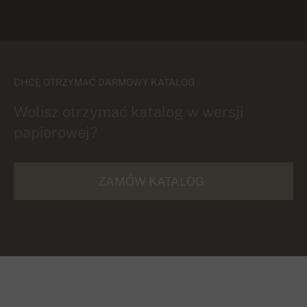
CHCĘ OTRZYMAĆ DARMOWY KATALOG
Wolisz otrzymać katalog w wersji
papierowej?
ZAMÓW KATALOG