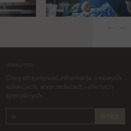
NEWSLETTER
Chcę otrzymywać informacje o nowych
kolekcjach, wyprzedażach i ofertach
specjalnych.
WYŚLIJ