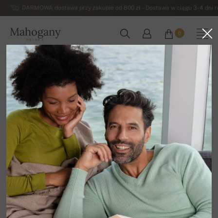
DARMOWA dostawa przy zakupie od 800 zł – Dostawa w ciągu 3-4 dni ro
Mahogany
0
POLSKA
Strona główna
Wyprzedaz