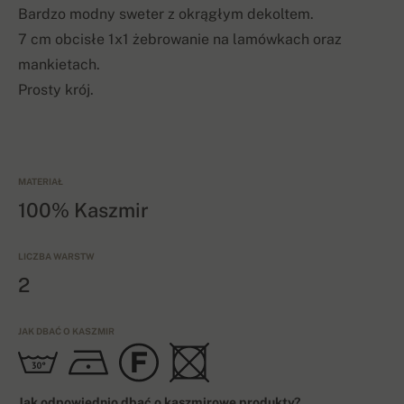
Bardzo modny sweter z okrągłym dekoltem.
7 cm obcisłe 1x1 żebrowanie na lamówkach oraz
mankietach.
Prosty krój.
MATERIAŁ
100% Kaszmir
LICZBA WARSTW
2
JAK DBAĆ O KASZMIR
Jak odpowiednio dbać o kaszmirowe produkty?