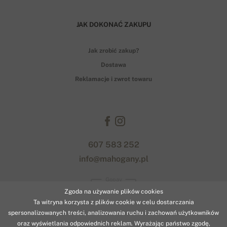
JAK DOKONAĆ ZAKUPU
Jak zrobić zakup?
Dostawa
Reklamacje i zwrot towaru
607 583 252
info@mahogany.pl
Gopay
Zgoda na używanie plików cookies
Ta witryna korzysta z plików cookie w celu dostarczania
spersonalizowanych treści, analizowania ruchu i zachowań użytkowników
oraz wyświetlania odpowiednich reklam. Wyrażając państwo zgodę,