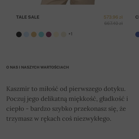
TALE SALE
573.96 zł
C
667.40 zł
+1
O NAS I NASZYCH WARTOŚCIACH
Kaszmir to miłość od pierwszego dotyku.
Poczuj jego delikatną miękkość, gładkość i
ciepło - bardzo szybko przekonasz się, że
trzymasz w rękach coś niezwykłego.