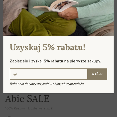
Uzyskaj 5% rabatu!
Zapisz się i zyskaj
5% rabatu
na pierwsze zakupy.
WYŚLIJ
Rabat nie dotyczy artykułów objętych wyprzedażą.
-16%
Abie SALE
100% Kaszmir | Liczba warstw: 2