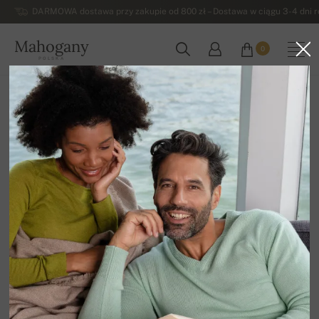
DARMOWA dostawa przy zakupie od 800 zł – Dostawa w ciągu 3-4 dni ro
Mahogany
0
POLSKA
Strona główna
Wyprzedaz