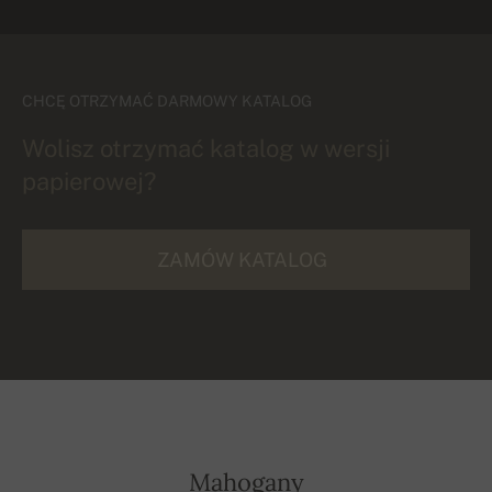
CHCĘ OTRZYMAĆ DARMOWY KATALOG
Wolisz otrzymać katalog w wersji
papierowej?
ZAMÓW KATALOG
Mahogany