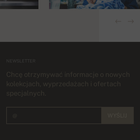
NEWSLETTER
Chcę otrzymywać informacje o nowych
kolekcjach, wyprzedażach i ofertach
specjalnych.
WYŚLIJ