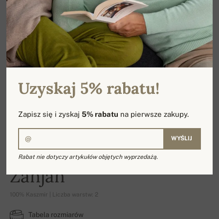
Uzyskaj 5% rabatu!
Zapisz się i zyskaj
5% rabatu
na pierwsze zakupy.
WYŚLIJ
Rabat nie dotyczy artykułów objętych wyprzedażą.
Zanjan
100% Kaszmir | Liczba warstw: 2
Tabela rozmiarów