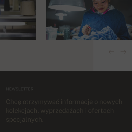
NEWSLETTER
Chcę otrzymywać informacje o nowych
kolekcjach, wyprzedażach i ofertach
specjalnych.