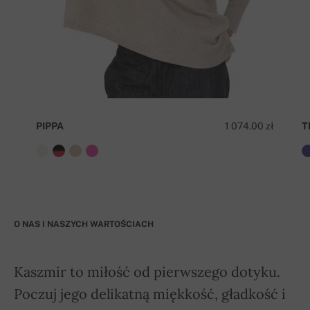
PIPPA
1 074.00 zł
T
O NAS I NASZYCH WARTOŚCIACH
Kaszmir to miłość od pierwszego dotyku.
Poczuj jego delikatną miękkość, gładkość i