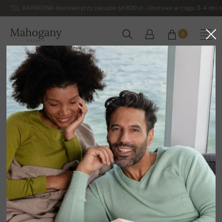
DARMOWA dostawa przy zakupie od 800 zł – Dostawa w ciągu 3-4 dni ro
Mahogany
0
POLSKA
Strona główna
Damskie swetry z kaszmiru
Pulowry z wycięciem w szpic - damskie