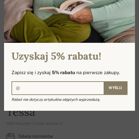
Uzyskaj 5% rabatu!
Zapisz się i zyskaj
5% rabatu
na pierwsze zakupy.
WYŚLIJ
Rabat nie dotyczy artykułów objętych wyprzedażą.
Tessa
100% Kaszmir | Liczba warstw: 2
Tabela rozmiarów