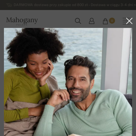
DARMOWA dostawa przy zakupie od 800 zł – Dostawa w ciągu 3-4 dni ro
Mahogany
0
POLSKA
Strona główna
Damskie swetry z kaszmiru
Kolekcja podstawowa - damska