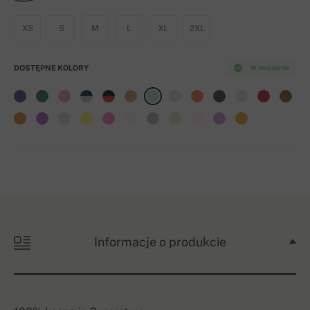
XS
S
M
L
XL
2XL
DOSTĘPNE KOLORY
W magazynie
Informacje o produkcie