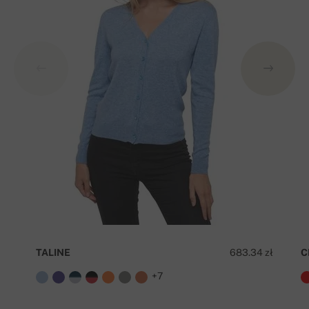
TALINE
683.34 zł
C
+7