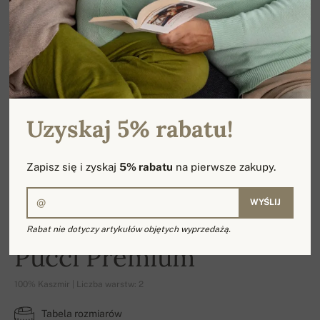
Uzyskaj 5% rabatu!
Zapisz się i zyskaj
5% rabatu
na pierwsze zakupy.
WYŚLIJ
Rabat nie dotyczy artykułów objętych wyprzedażą.
Pucci Premium
100% Kaszmir | Liczba warstw: 2
Tabela rozmiarów