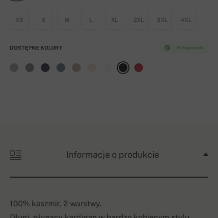
XS
S
M
L
XL
2XL
3XL
4XL
DOSTĘPNE KOLORY
W magazynie
Informacje o produkcie
100% kaszmir, 2 warstwy.
Długi, płynący kardigan w bardzo kobiecym stylu.