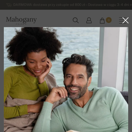
DARMOWA dostawa przy zakupie od 800 zł – Dostawa w ciągu 3-4 dni ro
Mahogany
0
POLSKA
Strona główna
Damskie swetry z kaszmiru
Topy, bolerka, dwuczęściowe kamizelki