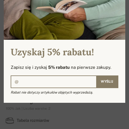
Uzyskaj 5% rabatu!
Zapisz się i zyskaj
5% rabatu
na pierwsze zakupy.
WYŚLIJ
Rabat nie dotyczy artykułów objętych wyprzedażą.
Nadeje
100% Jak | Liczba warstw: 2
Tabela rozmiarów