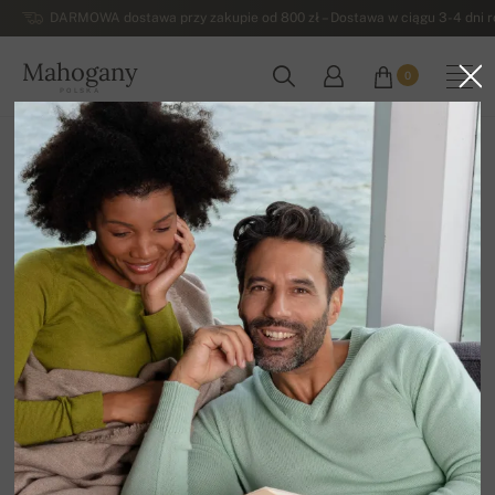
DARMOWA dostawa przy zakupie od 800 zł – Dostawa w ciągu 3-4 dni ro
Mahogany
0
POLSKA
Strona główna
Damskie swetry z kaszmiru
Damskie swetry z jaka