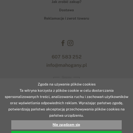
Jak zrobić zakup?
Dostawa
Reklamacje i zwrot towaru
607 583 252
info@mahogany.pl
Gopay
Zgoda na używanie plików cookies
Ta witryna korzysta z plików cookie w celu dostarczania
spersonalizowanych treści, analizowania ruchu i zachowań użytkowników
oraz wyświetlania odpowiednich reklam. Wyrażając państwo zgodę,
potwierdzają państwo akceptację przechowywania plików cookies na
państwa urządzeniu.
© 2026 www.mahogany.pl
Nie zgadzam się