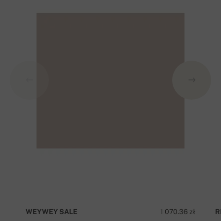
WEYWEY SALE
1 070.36 zł
R