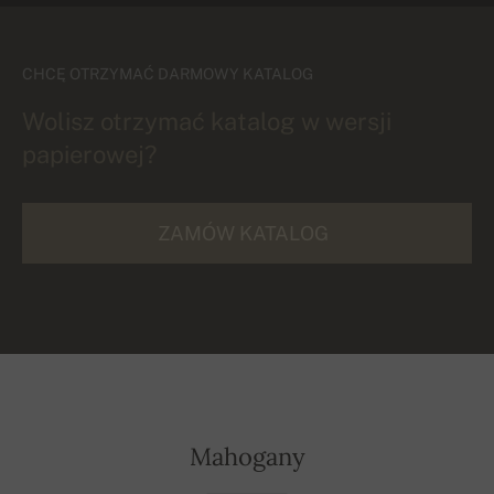
CHCĘ OTRZYMAĆ DARMOWY KATALOG
Wolisz otrzymać katalog w wersji
papierowej?
ZAMÓW KATALOG
Mahogany