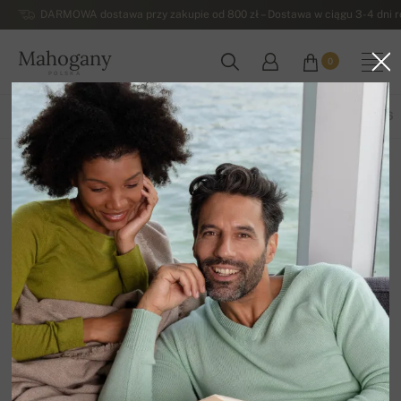
DARMOWA dostawa przy zakupie od 800 zł – Dostawa w ciągu 3-4 dni ro
Mahogany
0
POLSKA
WSZYSTKIE PRODUKTY
WIOSNA / LATO
EKSKLUZYWNA 2026
Swetry z jaka
12
Sortuj według
Filtr