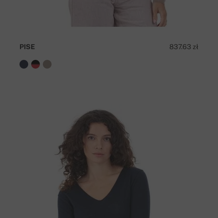
PISE
837.63 zł