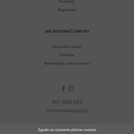
Kontakty
Regulamin
JAK DOKONAĆ ZAKUPU
Jak zrobić zakup?
Dostawa
Reklamacje i zwrot towaru
607 583 252
info@mahogany.pl
Gopay
Zgoda na używanie plików cookies