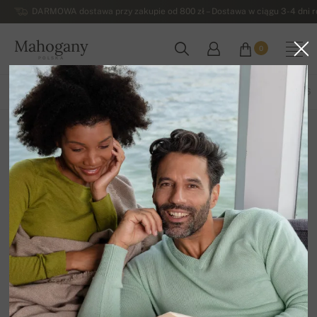
DARMOWA dostawa przy zakupie od 800 zł – Dostawa w ciągu 3-4 dni ro
Mahogany
0
POLSKA
WSZYSTKIE PRODUKTY
WIOSNA / LATO
EKSKLUZYWNA 2026
Damskie
12
Sortuj według
Filtr