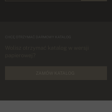
CHCĘ OTRZYMAĆ DARMOWY KATALOG
Wolisz otrzymać katalog w wersji
papierowej?
ZAMÓW KATALOG