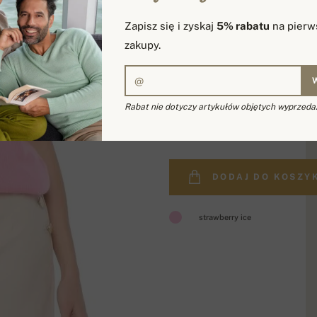
Zapisz się i zyskaj
5% rabatu
na pierw
zakupy.
Rabat nie dotyczy artykułów objętych wyprzeda
1 027.16 zł
DODAJ DO KOSZY
strawberry ice