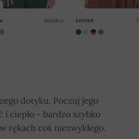
awa jest bezpłatna!
A
962.69 zł
ESTHER
7
Z
zego dotyku. Poczuj jego
 i ciepło - bardzo szybko
 w rękach coś niezwykłego.