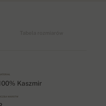
Tabela rozmiarów
ATERIAŁ
100% Kaszmir
ICZBA WARSTW
2