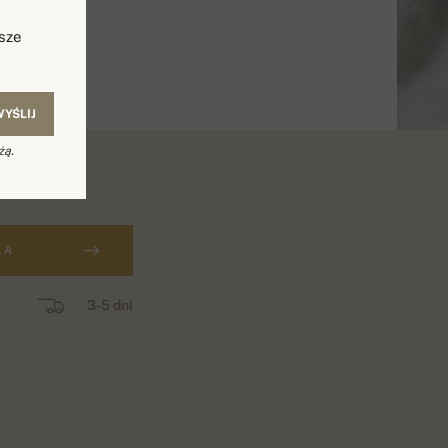
sze
WYŚLIJ
żą.
KA
3-5 dni