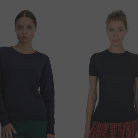
ści i związane
53 cm
a dostawę:
55 cm
:
umer zamówienia.