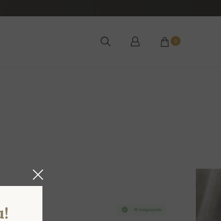
ż
0
u!
W magazynie