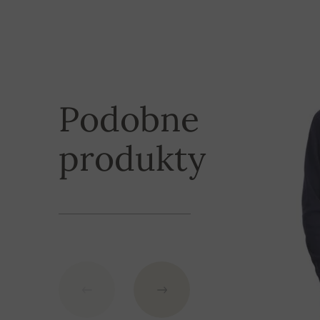
Sposoby płatno
XL
62 cm
0 cm
z nimi opłaty z
2XL
64 cm
0 cm
Podobne
1. Płatność za pobraniem (
15 PLN
)
2. Paczkomat (
10 PLN
)
produkty
3. Wpłata na konto (
15 PLN
) - numer konta (IBAN)
IBAN: SK7109000000000233073526
BIC: GIBASKBX
Slovenská sporiteľňa a.s., Nitra
Jako symbol zmienny transakcji proszę wpisać n