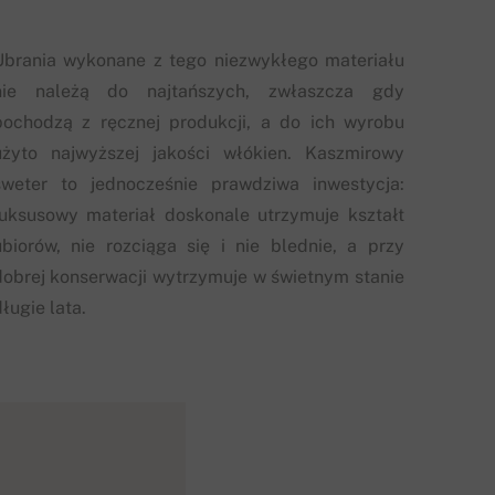
Ubrania wykonane z tego niezwykłego materiału
nie należą do najtańszych, zwłaszcza gdy
pochodzą z ręcznej produkcji, a do ich wyrobu
użyto najwyższej jakości włókien. Kaszmirowy
sweter to jednocześnie prawdziwa inwestycja:
luksusowy materiał doskonale utrzymuje kształt
ubiorów, nie rozciąga się i nie blednie, a przy
dobrej konserwacji wytrzymuje w świetnym stanie
ługie lata.