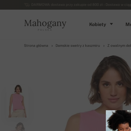
DARMOWA dostawa przy zakupie od 800 zł – Dostawa w ciągu 
Mahogany
Kobiety
Mę
POLSKA
Strona główna
Damskie swetry z kaszmiru
Z owalnym dek