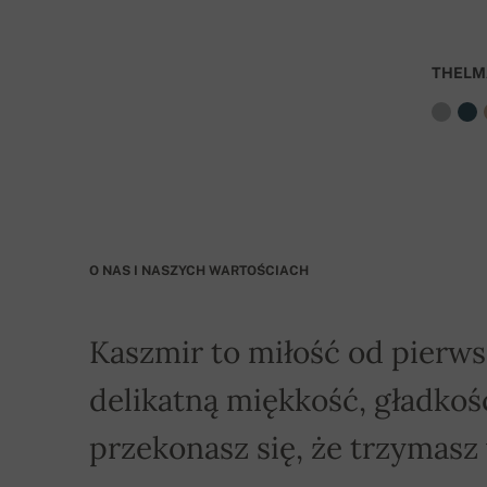
Przy zamówieniu o wartości ponad 800 PLN dost
THELM
O NAS I NASZYCH WARTOŚCIACH
Kaszmir to miłość od pierws
delikatną miękkość, gładkość
przekonasz się, że trzymasz