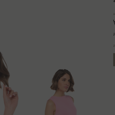
J
J
Z