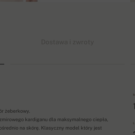
Dostawa i zwroty
M
ór żeberkowy.
kaszmirowego kardiganu dla maksymalnego ciepła,
L
ośrednio na skórę. Klasyczny model który jest