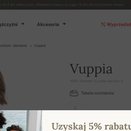
3-4 dni roboczych – Wymiana towaru w ciągu 14 dni od otrzymania towaru
żczyźni
Akcesoria
Wyprzeda
oltem - damskie
Vuppia
Vuppia
100% Kaszmir | Liczba warstw: 2
Tabela rozmiarów
L
Uzyskaj 5% rabat
DOSTĘPNE KOLORY