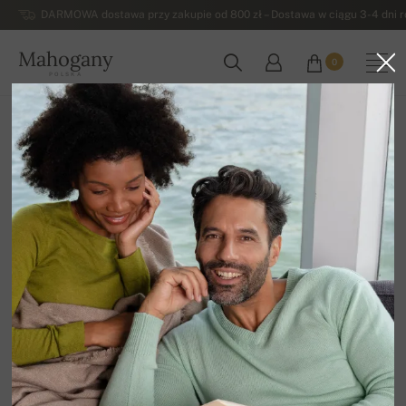
DARMOWA dostawa przy zakupie od 800 zł – Dostawa w ciągu 3-4 dni ro
Mahogany
0
POLSKA
Strona główna
Damskie swetry z kaszmiru
Z owalnym dekoltem - damskie