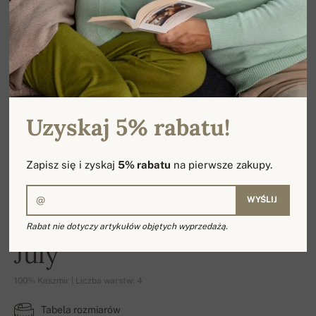
Uzyskaj 5% rabatu!
Zapisz się i zyskaj
5% rabatu
na pierwsze zakupy.
WYŚLIJ
Rabat nie dotyczy artykułów objętych wyprzedażą.
July
100% Kaszmir | Liczba warstw: 4
Tabela rozmiarów