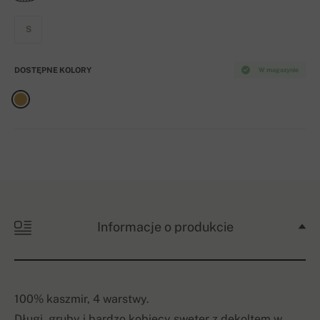
S
DOSTĘPNE KOLORY
W magazynie
Informacje o produkcie
100% kaszmir, 4 warstwy.
Długi, gruby i bardzo kobiecy sweter z dekoltem w