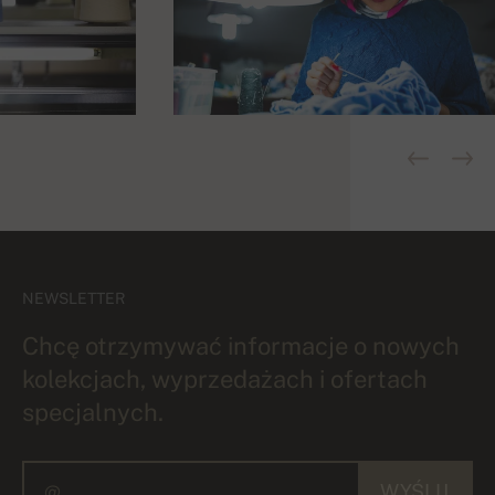
NEWSLETTER
Chcę otrzymywać informacje o nowych
kolekcjach, wyprzedażach i ofertach
specjalnych.
WYŚLIJ