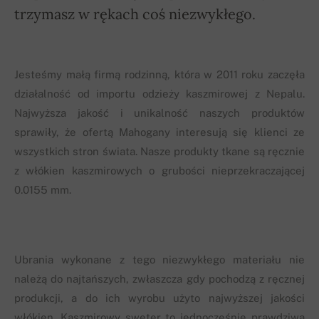
trzymasz w rękach coś niezwykłego.
Jesteśmy małą firmą rodzinną, która w 2011 roku zaczęła
działalność od importu odzieży kaszmirowej z Nepalu.
Najwyższa jakość i unikalność naszych produktów
sprawiły, że ofertą Mahogany interesują się klienci ze
wszystkich stron świata. Nasze produkty tkane są ręcznie
z włókien kaszmirowych o grubości nieprzekraczającej
0.0155 mm.
Ubrania wykonane z tego niezwykłego materiału nie
należą do najtańszych, zwłaszcza gdy pochodzą z ręcznej
produkcji, a do ich wyrobu użyto najwyższej jakości
włókien. Kaszmirowy sweter to jednocześnie prawdziwa