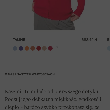
TALINE
683.49 zł
E
+7
O NAS I NASZYCH WARTOŚCIACH
Kaszmir to miłość od pierwszego dotyku.
Poczuj jego delikatną miękkość, gładkość i
ciepło - bardzo szybko przekonasz się, że