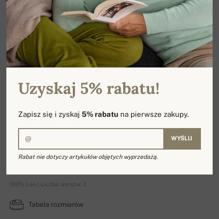
Uzyskaj 5% rabatu!
Zapisz się i zyskaj
5% rabatu
na pierwsze zakupy.
WYŚLIJ
Rabat nie dotyczy artykułów objętych wyprzedażą.
Romane
100% Len | Liczba warstw: 2
Tabela rozmiarów