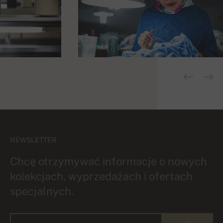
NEWSLETTER
Chcę otrzymywać informacje o nowych
kolekcjach, wyprzedażach i ofertach
specjalnych.