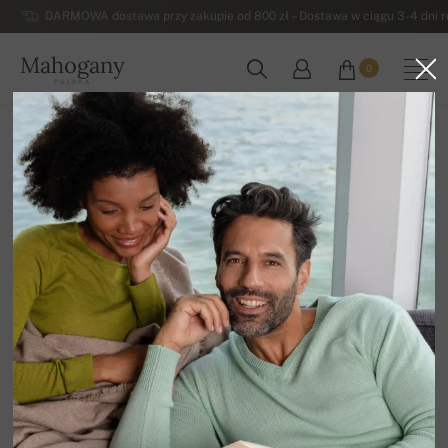
DARMOWA dostawa przy zakupie od 800 zł – Dostawa w ciągu 3-4 dni ro
Mahogany
0
POLSKA
Strona główna
Damskie swetry z kaszmiru
Wiosna / lato