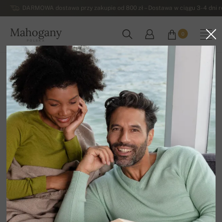
DARMOWA dostawa przy zakupie od 800 zł – Dostawa w ciągu 3-4 dni ro
Mahogany
0
POLSKA
Strona główna
Męskie swetry z kaszmiru
Swetry męskie z alpaki