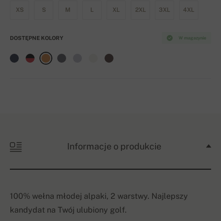
XS
S
M
L
XL
2XL
3XL
4XL
DOSTĘPNE KOLORY
W magazynie
Informacje o produkcie
100% wełna młodej alpaki, 2 warstwy. Najlepszy
kandydat na Twój ulubiony golf.