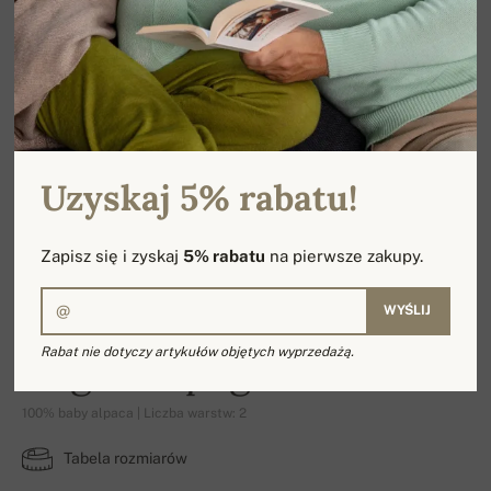
Uzyskaj 5% rabatu!
Zapisz się i zyskaj
5% rabatu
na pierwsze zakupy.
WYŚLIJ
Rabat nie dotyczy artykułów objętych wyprzedażą.
Edgar-Alpaga
100% baby alpaca | Liczba warstw: 2
Tabela rozmiarów