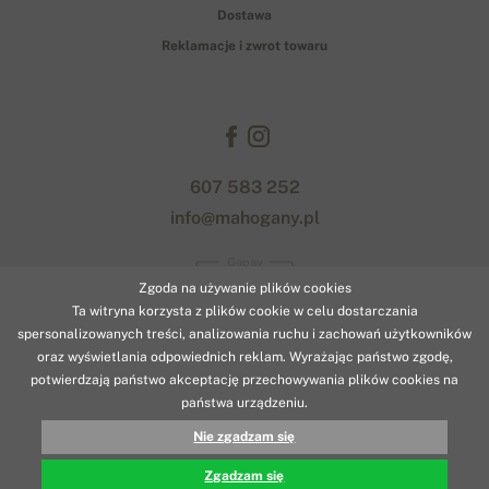
Dostawa
Reklamacje i zwrot towaru
607 583 252
info@mahogany.pl
Gopay
Zgoda na używanie plików cookies
Ta witryna korzysta z plików cookie w celu dostarczania
spersonalizowanych treści, analizowania ruchu i zachowań użytkowników
oraz wyświetlania odpowiednich reklam. Wyrażając państwo zgodę,
potwierdzają państwo akceptację przechowywania plików cookies na
państwa urządzeniu.
© 2026 www.mahogany.pl
Nie zgadzam się
941.20 zł
KUP
Designed with
by
naum
. | Powered by
Simplia.cz
.
Zgadzam się