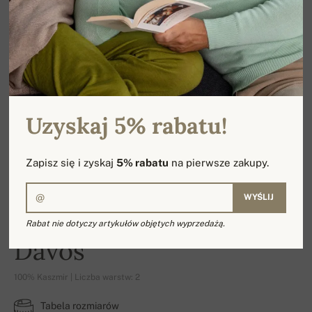
Uzyskaj 5% rabatu!
Zapisz się i zyskaj
5% rabatu
na pierwsze zakupy.
WYŚLIJ
Rabat nie dotyczy artykułów objętych wyprzedażą.
Davos
100% Kaszmir | Liczba warstw: 2
Tabela rozmiarów