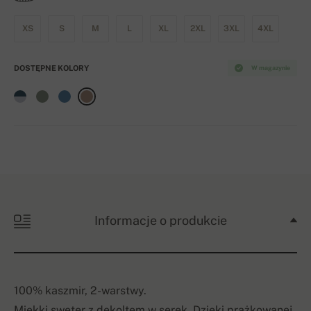
XS
S
M
L
XL
2XL
3XL
4XL
DOSTĘPNE KOLORY
W magazynie
Informacje o produkcie
100% kaszmir, 2-warstwy.
Miękki sweter z dekoltem w serek. Dzięki prążkowanej