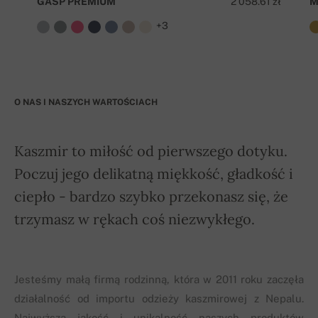
GASP PREMIUM
2 058.61 zł
M
+3
O NAS I NASZYCH WARTOŚCIACH
Kaszmir to miłość od pierwszego dotyku.
Poczuj jego delikatną miękkość, gładkość i
ciepło - bardzo szybko przekonasz się, że
trzymasz w rękach coś niezwykłego.
Jesteśmy małą firmą rodzinną, która w 2011 roku zaczęła
działalność od importu odzieży kaszmirowej z Nepalu.
Najwyższa jakość i unikalność naszych produktów