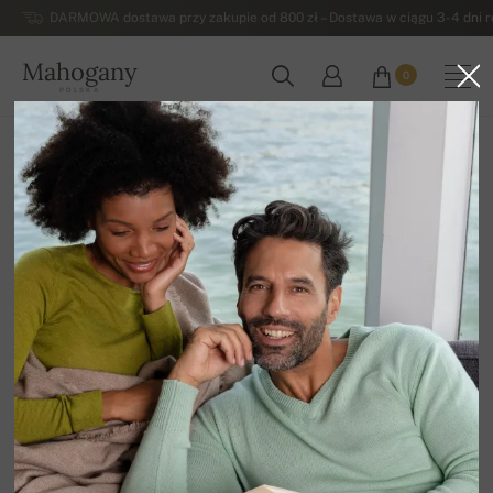
DARMOWA dostawa przy zakupie od 800 zł – Dostawa w ciągu 3-4 dni ro
Mahogany
0
POLSKA
Strona główna
Męskie swetry z kaszmiru
Pulowry z dekoltem w szpic – męskie