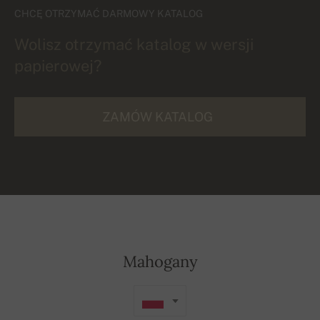
CHCĘ OTRZYMAĆ DARMOWY KATALOG
Wolisz otrzymać katalog w wersji
papierowej?
ZAMÓW KATALOG
Mahogany