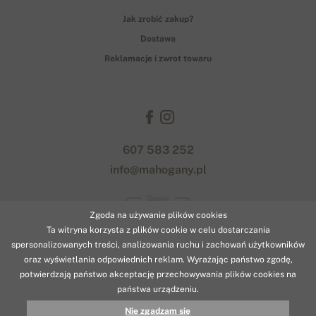
Jak zrobić zakup?
Dostawa
Reklamacje i zwrot towaru
607 583 252
info@mahogany.pl
Gopay
Zgoda na używanie plików cookies
Ta witryna korzysta z plików cookie w celu dostarczania
spersonalizowanych treści, analizowania ruchu i zachowań użytkowników
oraz wyświetlania odpowiednich reklam. Wyrażając państwo zgodę,
potwierdzają państwo akceptację przechowywania plików cookies na
państwa urządzeniu.
© 2026 www.mahogany.pl
Nie zgadzam się