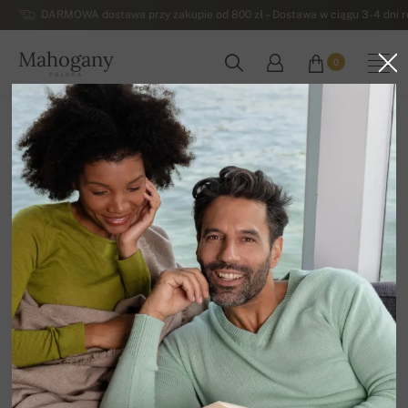
DARMOWA dostawa przy zakupie od 800 zł – Dostawa w ciągu 3-4 dni ro
Mahogany
0
POLSKA
Strona główna
Męskie swetry z kaszmiru