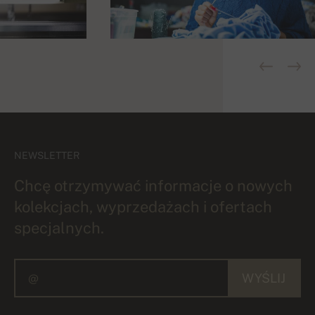
NEWSLETTER
Chcę otrzymywać informacje o nowych
kolekcjach, wyprzedażach i ofertach
specjalnych.
WYŚLIJ