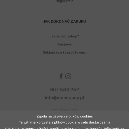
Regulamin
JAK DOKONAĆ ZAKUPU
Jak zrobić zakup?
Dostawa
Reklamacje i zwrot towaru
607 583 252
info@mahogany.pl
Gopay
Zgoda na używanie plików cookies
Ta witryna korzysta z plików cookie w celu dostarczania
spersonalizowanych treści, analizowania ruchu i zachowań użytkowników