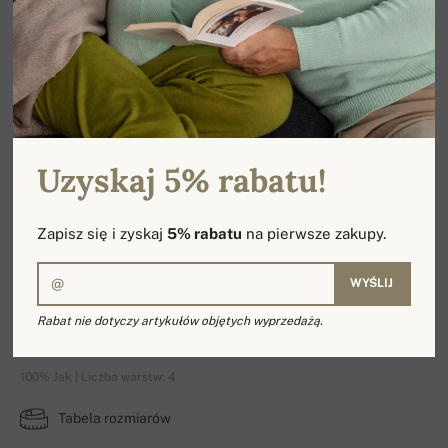
Uzyskaj 5% rabatu!
Zapisz się i zyskaj
5% rabatu
na pierwsze zakupy.
WYŚLIJ
Rabat nie dotyczy artykułów objętych wyprzedażą.
Howard
100% Jak | Liczba warstw: 4
Tabela rozmiarów