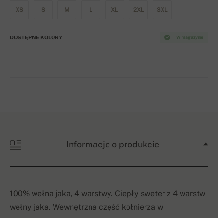
XS
S
M
L
XL
2XL
3XL
DOSTĘPNE KOLORY
W magazynie
Informacje o produkcie
100%
wełna jaka
,
4
warstwy
.
Ciepły sweter
z 4
warstw
wełny
jaka
. Wewnętrzna część k
ołnierza
w