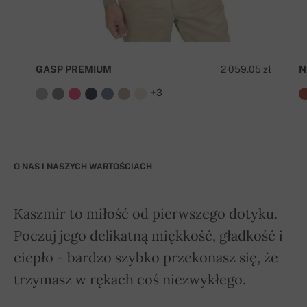
GASP PREMIUM
2 059.05 zł
N
+3
O NAS I NASZYCH WARTOŚCIACH
Kaszmir to miłość od pierwszego dotyku.
Poczuj jego delikatną miękkość, gładkość i
ciepło - bardzo szybko przekonasz się, że
trzymasz w rękach coś niezwykłego.