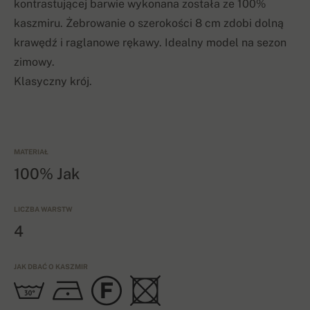
kontrastującej barwie wykonana została
ze 100%
kaszmiru
. Ż
ebrowanie o szerokości 8 cm zdobi dolną
krawędź i
raglanowe
rękawy
.
Idealny model
na sezon
zimowy
.
K
lasyczny krój
.
MATERIAŁ
100% Jak
LICZBA WARSTW
4
JAK DBAĆ O KASZMIR