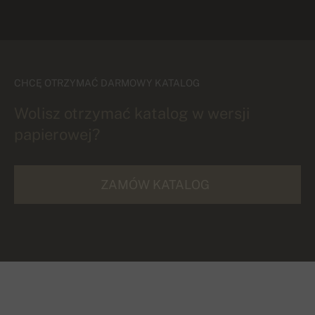
CHCĘ OTRZYMAĆ DARMOWY KATALOG
Wolisz otrzymać katalog w wersji
papierowej?
ZAMÓW KATALOG