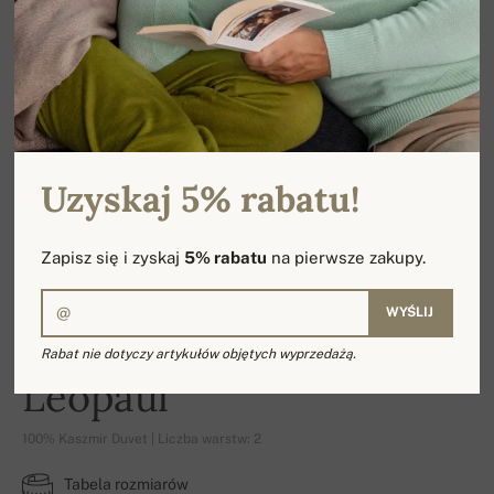
Uzyskaj 5% rabatu!
Zapisz się i zyskaj
5% rabatu
na pierwsze zakupy.
WYŚLIJ
Rabat nie dotyczy artykułów objętych wyprzedażą.
Leopaul
100% Kaszmir Duvet | Liczba warstw: 2
Tabela rozmiarów