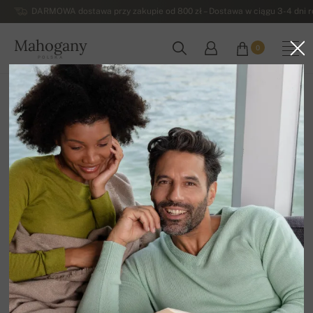
DARMOWA dostawa przy zakupie od 800 zł – Dostawa w ciągu 3-4 dni ro
Mahogany
0
POLSKA
Strona główna
Męskie swetry z kaszmiru
Męska odzież z kaszmiru duvetu