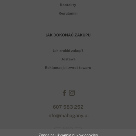
Kontakty
Regulamin
JAK DOKONAĆ ZAKUPU
Jak zrobić zakup?
Dostawa
Reklamacje i zwrot towaru
607 583 252
info@mahogany.pl
Gopay
Zgoda na używanie plików cookies