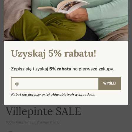
Uzyskaj 5% rabatu!
Zapisz się i zyskaj
5% rabatu
na pierwsze zakupy.
WYŚLIJ
Rabat nie dotyczy artykułów objętych wyprzedażą.
-17%
Villepinte SALE
100% Kaszmir | Liczba warstw: 8