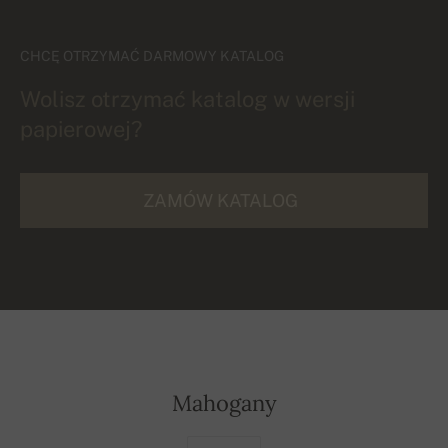
CHCĘ OTRZYMAĆ DARMOWY KATALOG
Wolisz otrzymać katalog w wersji
papierowej?
ZAMÓW KATALOG
Mahogany