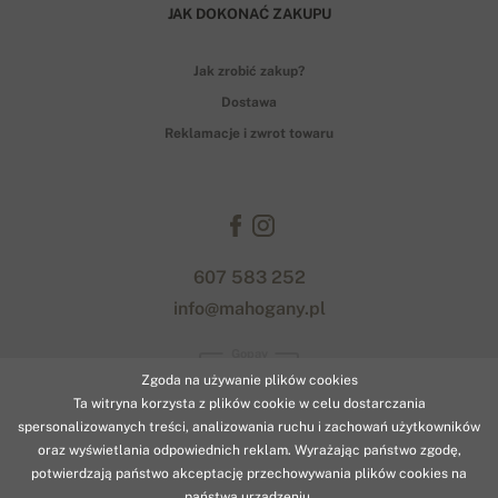
JAK DOKONAĆ ZAKUPU
Jak zrobić zakup?
Dostawa
Reklamacje i zwrot towaru
607 583 252
info@mahogany.pl
Gopay
Zgoda na używanie plików cookies
Ta witryna korzysta z plików cookie w celu dostarczania
spersonalizowanych treści, analizowania ruchu i zachowań użytkowników
oraz wyświetlania odpowiednich reklam. Wyrażając państwo zgodę,
potwierdzają państwo akceptację przechowywania plików cookies na
państwa urządzeniu.