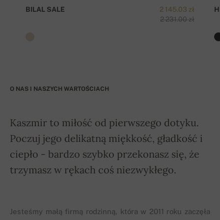
BILAL SALE
2 145.03 zł
H
2 231.00 zł
O NAS I NASZYCH WARTOŚCIACH
Kaszmir to miłość od pierwszego dotyku.
Poczuj jego delikatną miękkość, gładkość i
ciepło - bardzo szybko przekonasz się, że
trzymasz w rękach coś niezwykłego.
Jesteśmy małą firmą rodzinną, która w 2011 roku zaczęła