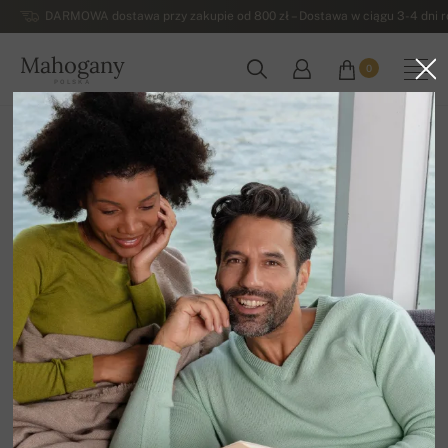
DARMOWA dostawa przy zakupie od 800 zł – Dostawa w ciągu 3-4 dni ro
Mahogany
0
POLSKA
Strona główna
Wyprzedaz
MĘSKIE SWETRY