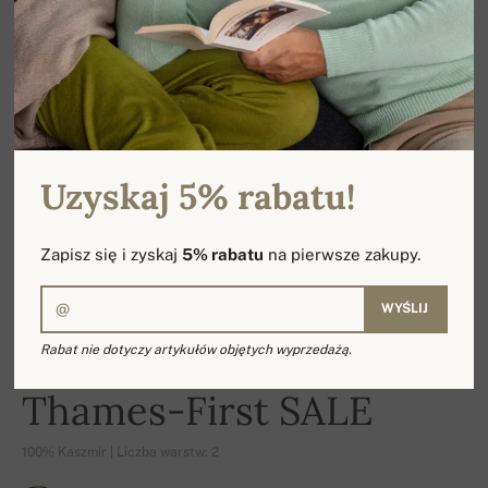
Uzyskaj 5% rabatu!
Zapisz się i zyskaj
5% rabatu
na pierwsze zakupy.
WYŚLIJ
Rabat nie dotyczy artykułów objętych wyprzedażą.
-16%
Thames-First SALE
100% Kaszmir | Liczba warstw: 2