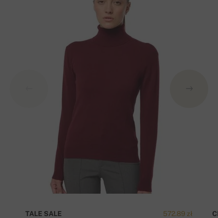
TALE SALE
572.89 zł
C