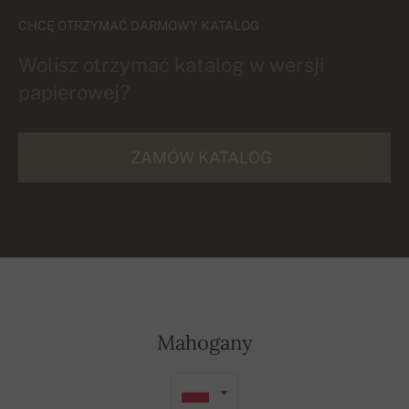
CHCĘ OTRZYMAĆ DARMOWY KATALOG
Wolisz otrzymać katalog w wersji
papierowej?
ZAMÓW KATALOG
Mahogany