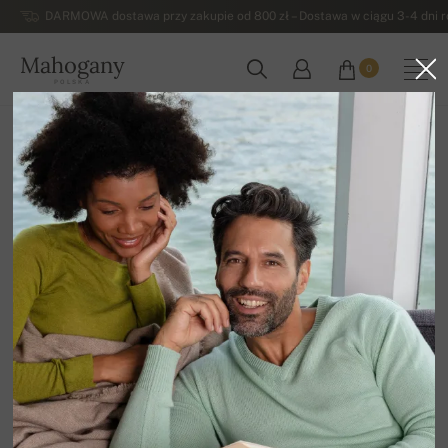
DARMOWA dostawa przy zakupie od 800 zł – Dostawa w ciągu 3-4 dni ro
Mahogany
0
POLSKA
Strona główna
Wyprzedaz
Damskie swetry