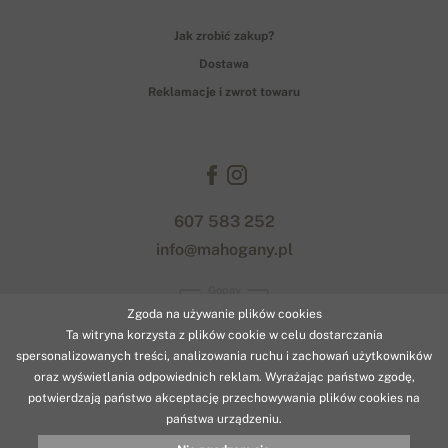
Jak zrobić zakup?
Dostawa
Reklamacje i zwrot towaru
607 583 252
info@mahogany.pl
Gopay
Zgoda na używanie plików cookies
Ta witryna korzysta z plików cookie w celu dostarczania
spersonalizowanych treści, analizowania ruchu i zachowań użytkowników
oraz wyświetlania odpowiednich reklam. Wyrażając państwo zgodę,
potwierdzają państwo akceptację przechowywania plików cookies na
państwa urządzeniu.
© 2026 www.mahogany.pl