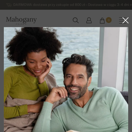
DARMOWA dostawa przy zakupie od 800 zł – Dostawa w ciągu 3-4 dni ro
Mahogany
0
POLSKA
Strona główna
Wyprzedaz
MĘSKIE SWETRY