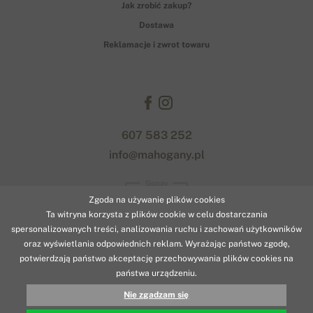
Jak zrobić zakup?
Dostawa
Reklamacje i zwrot towaru
607 583 252
info@mahogany.pl
Gopay
Zgoda na używanie plików cookies
Ta witryna korzysta z plików cookie w celu dostarczania
spersonalizowanych treści, analizowania ruchu i zachowań użytkowników
oraz wyświetlania odpowiednich reklam. Wyrażając państwo zgodę,
potwierdzają państwo akceptację przechowywania plików cookies na
państwa urządzeniu.
© 2026 www.mahogany.pl
Nie zgadzam się