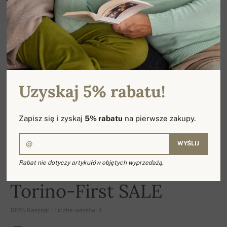
Uzyskaj 5% rabatu!
Zapisz się i zyskaj
5% rabatu
na pierwsze zakupy.
WYŚLIJ
Rabat nie dotyczy artykułów objętych wyprzedażą.
-15%
Torino-First SALE
100% Kaszmir | Liczba warstw: 4