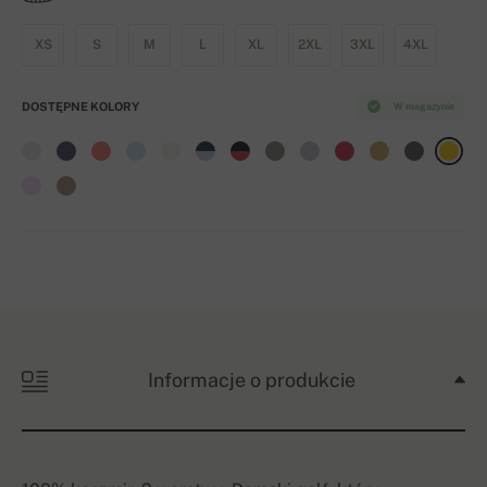
XS
S
M
L
XL
2XL
3XL
4XL
DOSTĘPNE KOLORY
W magazynie
Informacje o produkcie