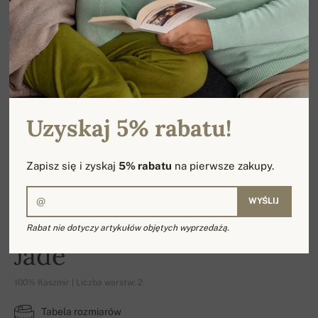
Uzyskaj 5% rabatu!
Zapisz się i zyskaj
5% rabatu
na pierwsze zakupy.
WYŚLIJ
Rabat nie dotyczy artykułów objętych wyprzedażą.
Jade
100% Kaszmir | Liczba warstw: 2
Tabela rozmiarów