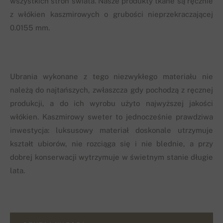
wszystkich stron świata. Nasze produkty tkane są ręcznie
z włókien kaszmirowych o grubości nieprzekraczającej
0.0155 mm.
Ubrania wykonane z tego niezwykłego materiału nie
należą do najtańszych, zwłaszcza gdy pochodzą z ręcznej
produkcji, a do ich wyrobu użyto najwyższej jakości
włókien. Kaszmirowy sweter to jednocześnie prawdziwa
inwestycja: luksusowy materiał doskonale utrzymuje
kształt ubiorów, nie rozciąga się i nie blednie, a przy
dobrej konserwacji wytrzymuje w świetnym stanie długie
lata.