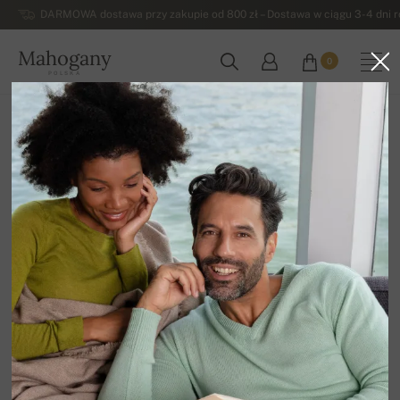
DARMOWA dostawa przy zakupie od 800 zł – Dostawa w ciągu 3-4 dni ro
Mahogany
0
POLSKA
Strona główna
Damskie swetry z kaszmiru
Kaszmirowe golfy - damskie