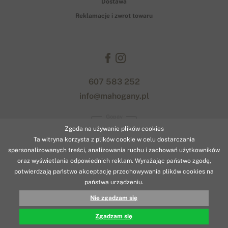
Dostawa
Reklamacje i zwrot towaru
607 583 252
info@mahogany.pl
Gopay
Zgoda na używanie plików cookies
Ta witryna korzysta z plików cookie w celu dostarczania
spersonalizowanych treści, analizowania ruchu i zachowań użytkowników
oraz wyświetlania odpowiednich reklam. Wyrażając państwo zgodę,
potwierdzają państwo akceptację przechowywania plików cookies na
państwa urządzeniu.
© 2026 www.mahogany.pl
Nie zgadzam się
1 070.14 zł
KUP
Designed with
by
naum
. | Powered by
Simplia.cz
.
Zgadzam się