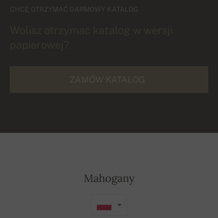
CHCĘ OTRZYMAĆ DARMOWY KATALOG
Wolisz otrzymać katalog w wersji
papierowej?
ZAMÓW KATALOG
Mahogany