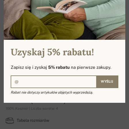
Uzyskaj 5% rabatu!
Zapisz się i zyskaj
5% rabatu
na pierwsze zakupy.
WYŚLIJ
Rabat nie dotyczy artykułów objętych wyprzedażą.
Pled (Erable)
100% Kaszmir | Liczba warstw: 4
Tabela rozmiarów