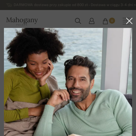
DARMOWA dostawa przy zakupie od 800 zł – Dostawa w ciągu 3-4 dni ro
Mahogany
0
POLSKA
Strona główna
Dodatki
Plaids