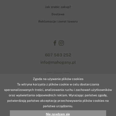
Jak zrobić zakup?
Dostawa
Reklamacje i zwrot towaru
607 583 252
info@mahogany.pl
Gopay
Zgoda na używanie plików cookies
Ta witryna korzysta z plików cookie w celu dostarczania
spersonalizowanych treści, analizowania ruchu i zachowań użytkowników
oraz wyświetlania odpowiednich reklam. Wyrażając państwo zgodę,
potwierdzają państwo akceptację przechowywania plików cookies na
państwa urządzeniu.
© 2026 www.mahogany.pl
Nie zgadzam się