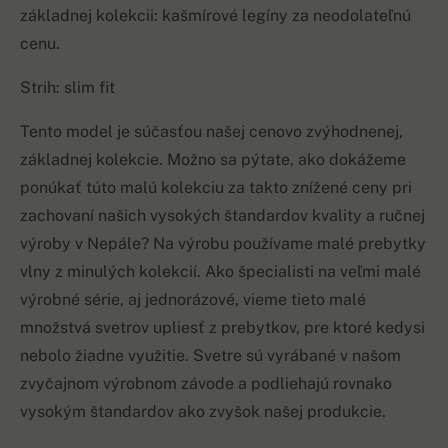
základnej kolekcii: kašmírové legíny za neodolateľnú
cenu.
Strih: slim fit
Tento model je súčasťou našej cenovo zvýhodnenej,
základnej kolekcie. Možno sa pýtate, ako dokážeme
ponúkať túto malú kolekciu za takto znížené ceny pri
zachovaní našich vysokých štandardov kvality a ručnej
výroby v Nepále? Na výrobu používame malé prebytky
vlny z minulých kolekcií. Ako špecialisti na veľmi malé
výrobné série, aj jednorázové, vieme tieto malé
množstvá svetrov upliesť z prebytkov, pre ktoré kedysi
nebolo žiadne využitie. Svetre sú vyrábané v našom
zvyčajnom výrobnom závode a podliehajú rovnako
vysokým štandardov ako zvyšok našej produkcie.