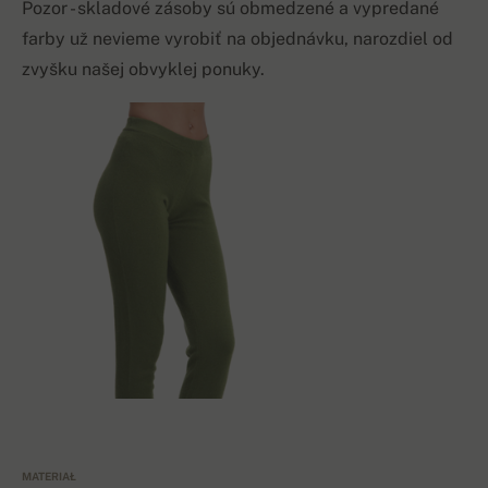
Pozor - skladové zásoby sú obmedzené a vypredané
farby už nevieme vyrobiť na objednávku, narozdiel od
zvyšku našej obvyklej ponuky.
MATERIAŁ