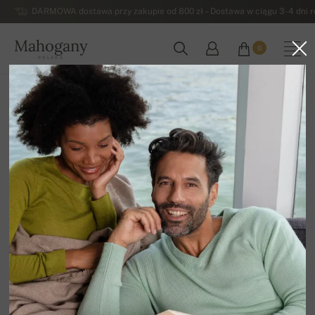
DARMOWA dostawa przy zakupie od 800 zł – Dostawa w ciągu 3-4 dni ro
Mahogany
0
POLSKA
Strona główna
Wyprzedaz
DODATKI