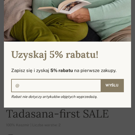
Uzyskaj 5% rabatu!
Zapisz się i zyskaj
5% rabatu
na pierwsze zakupy.
WYŚLIJ
Rabat nie dotyczy artykułów objętych wyprzedażą.
-16%
Tadasana-first SALE
100% Kaszmir | Liczba warstw: 2