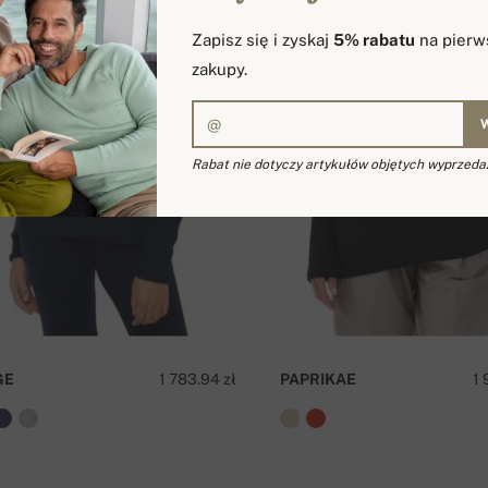
Zapisz się i zyskaj
5% rabatu
na pierw
zakupy.
Rabat nie dotyczy artykułów objętych wyprzeda
GE
1 783.94 zł
PAPRIKAE
1 