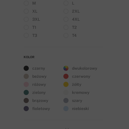
M
L
XL
2XL
3XL
4XL
T1
T2
T3
T4
KOLOR
czarny
dwukolorowy
beżowy
czerwony
różowy
żółty
zielony
kremowy
brązowy
szary
fioletowy
niebieski