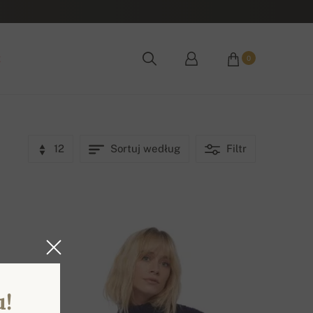
ż
0
12
Sortuj według
Filtr
u!