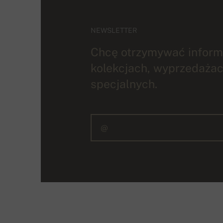
NEWSLETTER
Chcę otrzymywać inform
kolekcjach, wyprzedażac
specjalnych.