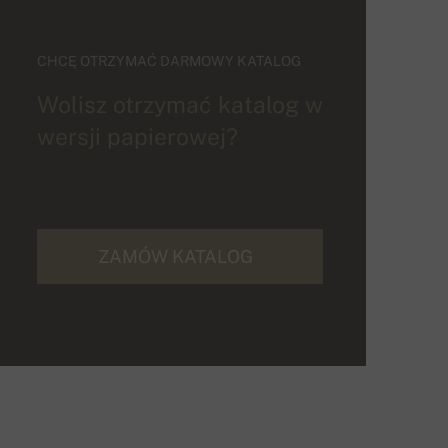
CHCĘ OTRZYMAĆ DARMOWY KATALOG
Wolisz otrzymać katalog w
wersji papierowej?
ZAMÓW KATALOG