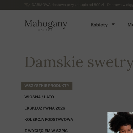
DARMOWA dostawa przy zakupie od 800 zł – Dostawa w ciągu 
Mahogany
Kobiety
Mę
POLSKA
Damskie swetry,
WSZYSTKIE PRODUKTY
WIOSNA / LATO
EKSKLUZYWNA 2026
KOLEKCJA PODSTAWOWA
Z WYCIĘCIEM W SZPIC