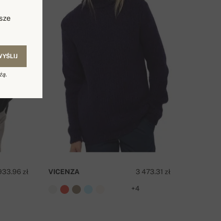
sze
WYŚLIJ
żą.
933.96 zł
VICENZA
3 473.31 zł
+4