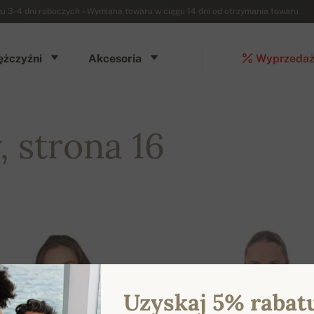
3-4 dni roboczych – Wymiana towaru w ciągu 14 dni od otrzymania towaru
żczyźni
Akcesoria
Wyprzeda
 strona 16
Uzyskaj 5% rabat