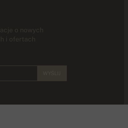
acje o nowych
h i ofertach
WYŚLIJ