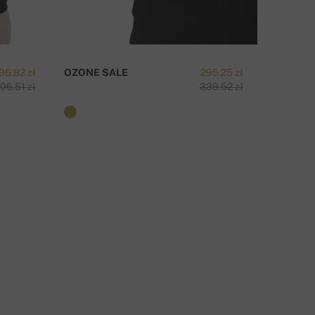
96.82 zł
OZONE SALE
295.25 zł
TAIPEI-
306.51 zł
339.52 zł
APYTAJ O PRODUKT
SKONTAKTUJ SIĘ Z NAMI