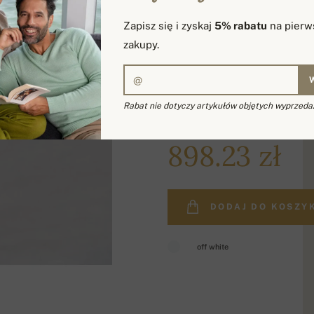
Zapisz się i zyskaj
5% rabatu
na pierw
zakupy.
Rabat nie dotyczy artykułów objętych wyprzeda
1 159.96 zł
898.23 zł
DODAJ DO KOSZY
off white