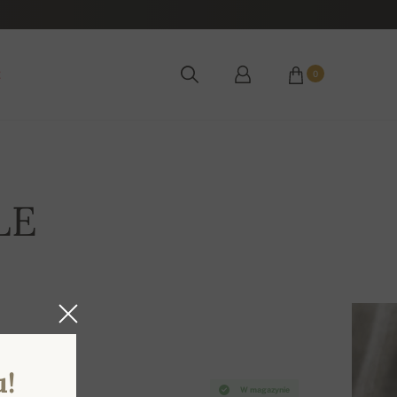
ż
0
LE
u!
W magazynie