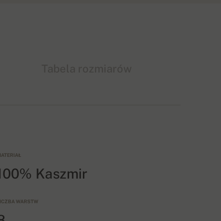
Tabela rozmiarów
ATERIAŁ
100% Kaszmir
ICZBA WARSTW
8