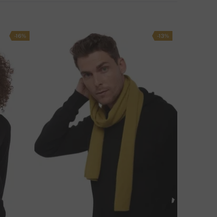
POSOBY DOSTAWY
-16%
-13%