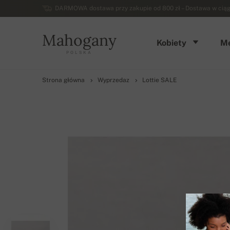
DARMOWA dostawa przy zakupie od 800 zł – Dostawa w ciągu 
Mahogany
Kobiety
Mę
POLSKA
Strona główna
Wyprzedaz
Lottie SALE