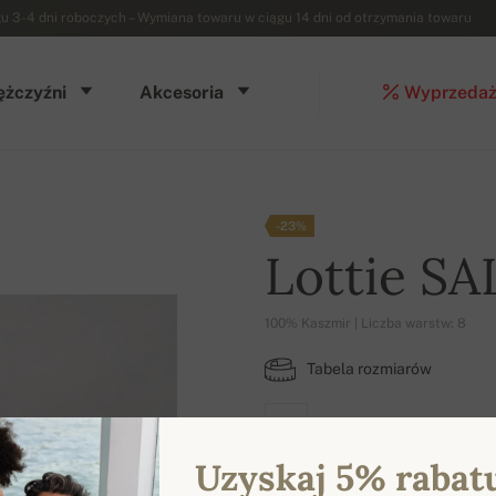
3-4 dni roboczych – Wymiana towaru w ciągu 14 dni od otrzymania towaru
żczyźni
Akcesoria
Wyprzeda
-23%
Lottie SA
100% Kaszmir | Liczba warstw: 8
Tabela rozmiarów
M
Uzyskaj 5% rabat
DOSTĘPNE KOLORY