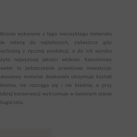
Ubrania wykonane z tego niezwykłego materiału
nie należą do najtańszych, zwłaszcza gdy
pochodzą z ręcznej produkcji, a do ich wyrobu
użyto najwyższej jakości włókien. Kaszmirowy
sweter to jednocześnie prawdziwa inwestycja:
luksusowy materiał doskonale utrzymuje kształt
ubiorów, nie rozciąga się i nie blednie, a przy
dobrej konserwacji wytrzymuje w świetnym stanie
ługie lata.