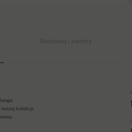
Dostawa i zwroty
M
lange.
naszej kolekcji.
iewny.
L