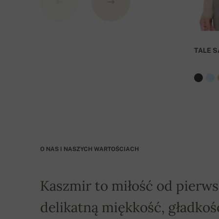
Przy zamówieniu o wartości ponad 800 PLN dost
TALE S
O NAS I NASZYCH WARTOŚCIACH
Kaszmir to miłość od pierws
delikatną miękkość, gładkość