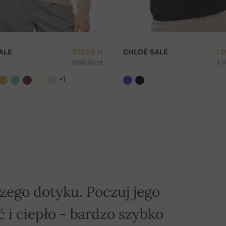
awa jest bezpłatna!
ALE
572.89 zł
CHLOÉ SALE
1 0
666.15 zł
1 
Z
+1
zego dotyku. Poczuj jego
 i ciepło - bardzo szybko