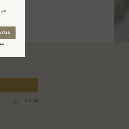
sze
WYŚLIJ
żą.
KA
3-5 dni